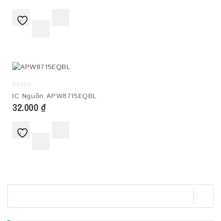
0
IC Nguồn APW8715EQBL
out
32.000
₫
of
5