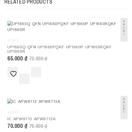
RELATED PRODUCTS
S
A
L
E
!
0
UP1660Q QFN UP1660PQKF UP1660P UP1660RQKF
out
UP1660R
of
5
65.000
₫
72.000
₫
S
A
L
E
!
0
IC APW8713 APW8713A
out
70.000
₫
75.000
₫
of
5