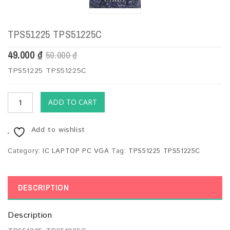
TPS51225 TPS51225C
49.000
₫
50.000
₫
TPS51225 TPS51225C
ADD TO CART
Add to wishlist
Category:
IC LAPTOP PC VGA
Tag:
TPS51225 TPS51225C
DESCRIPTION
Description