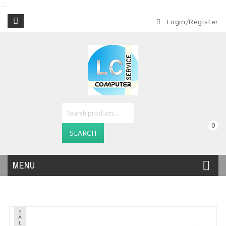
...
Login/Register
0
SEARCH
MENU
S
A
L