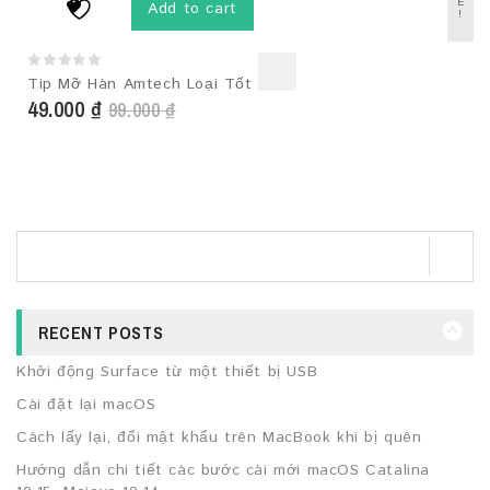
E
Add to cart
!
0
Tip Mỡ Hàn Amtech Loại Tốt
out
49.000
₫
99.000
₫
of
5
RECENT POSTS
Khởi động Surface từ một thiết bị USB
Cài đặt lại macOS
Cách lấy lại, đổi mật khẩu trên MacBook khi bị quên
Hướng dẫn chi tiết các bước cài mới macOS Catalina