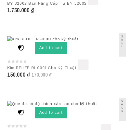
0
BY 3200S Bản Nâng Cấp Từ BY 3200S
out
1.750.000
₫
of
5
S
A
L
E
Add to cart
!
0
Kìm RELIFE RL-0001 Cho Kỹ Thuật
out
150.000
₫
170.000
₫
of
5
S
A
L
E
Add to cart
!