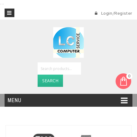
...
Login/Register
0
SEARCH
MENU