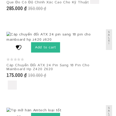
0
Que Đo Có Độ Chính Xác Cao Cho Kỹ Thuật
out
285.000
₫
350.000
₫
of
5
S
A
L
E
!
Add to cart
0
Cáp Chuyển Đổi ATX 24 Pin Sang 18 Pin Cho
out
Mainboard Hp Z420 Z620
of
175.000
₫
5
190.000
₫
S
A
L