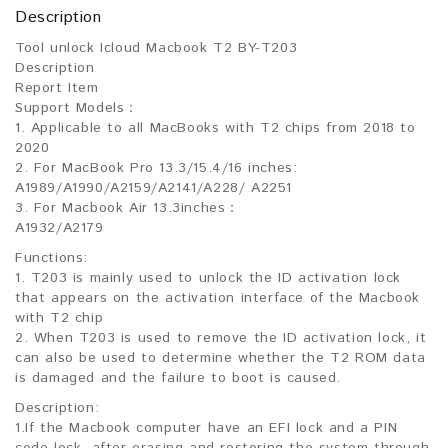
Description
Tool unlock Icloud Macbook T2 BY-T203
Description
Report Item
Support Models：
1. Applicable to all MacBooks with T2 chips from 2018 to
2020
2. For MacBook Pro 13.3/15.4/16 inches:
A1989/A1990/A2159/A2141/A228/ A2251
3. For Macbook Air 13.3inches：
A1932/A2179
Functions:
1. T203 is mainly used to unlock the ID activation lock
that appears on the activation interface of the Macbook
with T2 chip
2. When T203 is used to remove the ID activation lock, it
can also be used to determine whether the T2 ROM data
is damaged and the failure to boot is caused.
Description:
1.If the Macbook computer have an EFI lock and a PIN
code lock, after erasing and restoring the system through