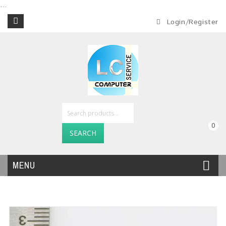
...
Login/Register
0
SEARCH
MENU