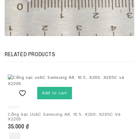
RELATED PRODUCTS
Add to cart
0
Cổng Sạc UsbC Samsung A8, 10.5, X200, X205C Và
out
X2205
of
5
35.000
₫