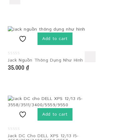
Add to cart
0
Jack Nguồn Thông Dụng Như Hình
out
35.000
₫
of
5
Add to cart
0
Jack DC Cho DELL XPS 12/13 I5-
out