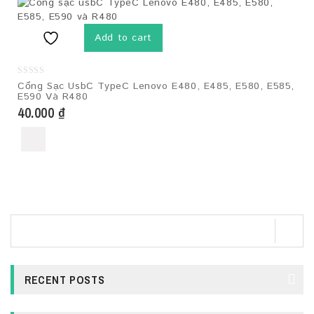
Add to cart
0
Cổng Sạc UsbC TypeC Lenovo E480, E485, E580, E585,
out
E590 Và R480
of
5
40.000
₫
RECENT POSTS