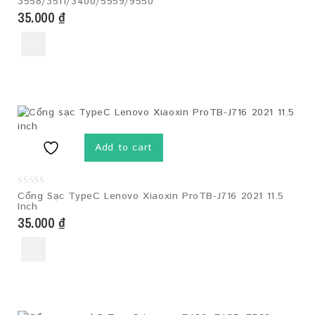
3558/3511/3400/5559/9550
of
5
35.000
₫
Add to cart
0
Cổng Sạc TypeC Lenovo Xiaoxin ProTB-J716 2021 11.5
out
Inch
of
5
35.000
₫