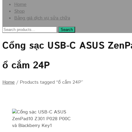
Skip
Home
to
Shop
content
Bảng giá dịch vụ sửa chữa
Search
Search
for:
Cổng sạc USB-C ASUS ZenPad
ổ cắm 24P
Home
/
Products tagged “ổ cắm 24P”