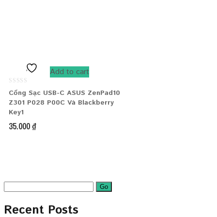
Add to cart
0
Cổng Sạc USB-C ASUS ZenPad10
out
of
Z301 P028 P00C Và Blackberry
5
Key1
35.000
₫
Search
for:
Recent Posts