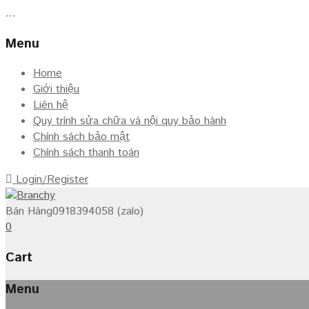
...
Menu
Home
Giới thiệu
Liên hệ
Quy trình sửa chữa và nội quy bảo hành
Chính sách bảo mật
Chính sách thanh toán
Login/Register
Bán Hàng
0918394058 (zalo)
0
Cart
Menu