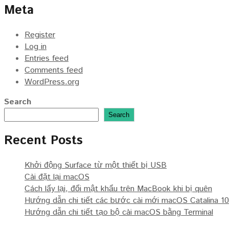
Meta
Register
Log in
Entries feed
Comments feed
WordPress.org
Search
Search
Recent Posts
Khởi động Surface từ một thiết bị USB
Cài đặt lại macOS
Cách lấy lại, đổi mật khẩu trên MacBook khi bị quên
Hướng dẫn chi tiết các bước cài mới macOS Catalina 10
Hướng dẫn chi tiết tạo bộ cài macOS bằng Terminal