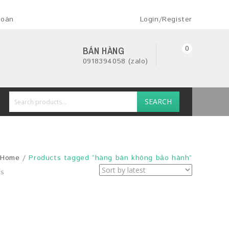
toán
Login/Register
0
BÁN HÀNG
0918394058 (zalo)
SEARCH
Home
/
Products tagged “hàng bán không bảo hành”
ts