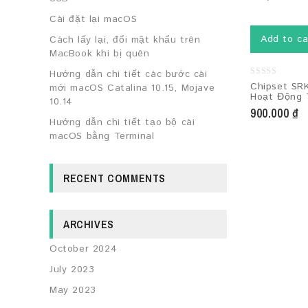
Cài đặt lại macOS
Add to ca
Cách lấy lại, đổi mật khẩu trên
MacBook khi bị quên
Hướng dẫn chi tiết các bước cài
0
Chipset S
mới macOS Catalina 10.15, Mojave
out
Hoạt Động 
10.14
of
5
900.000
₫
Hướng dẫn chi tiết tạo bộ cài
macOS bằng Terminal
RECENT COMMENTS
ARCHIVES
October 2024
July 2023
May 2023