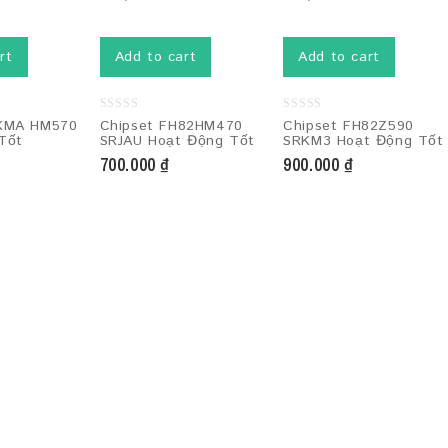
rt
Add to cart
Add to cart
0
0
RKMA HM570
Chipset FH82HM470
Chipset FH82Z590
out
out
Tốt
SRJAU Hoạt Động Tốt
SRKM3 Hoạt Động Tốt
of
of
5
5
700.000
₫
900.000
₫