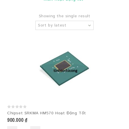
Showing the single result
Sort by latest
0
Chipset SRKMA HM570 Hoạt Động Tốt
out
900.000
₫
of
5