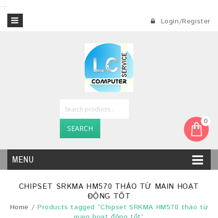
...
Login/Register
0
SEARCH
MENU
CHIPSET SRKMA HM570 THÁO TỪ MAIN HOẠT
ĐỘNG TỐT
Home
/
Products tagged “Chipset SRKMA HM570 tháo từ
main hoạt động tốt”