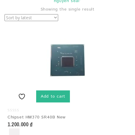
nguyên seal”
Showing the single result
Add to cart
0
Chipset HM370 SR40B New
out
1.200.000
₫
of
5