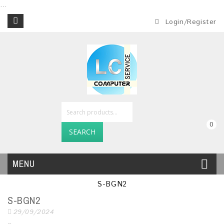
...
Login/Register
0
SEARCH
MENU
S-BGN2
S-BGN2
29/09/2024