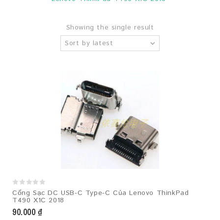
Showing the single result
Sort by latest
0
Cổng Sạc DC USB-C Type-C Của Lenovo ThinkPad
out
T490 X1C 2018
of
5
90.000
₫