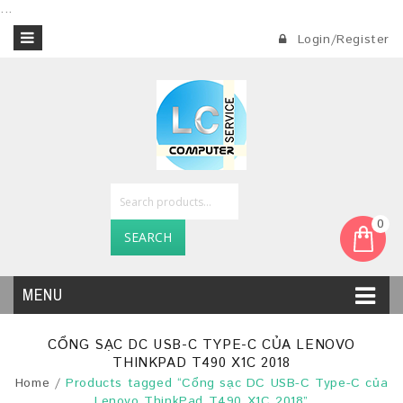
...
Login/Register
0
SEARCH
MENU
CỔNG SẠC DC USB-C TYPE-C CỦA LENOVO
THINKPAD T490 X1C 2018
Home
/
Products tagged “Cổng sạc DC USB-C Type-C của
Lenovo ThinkPad T490 X1C 2018”